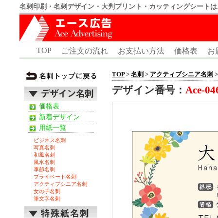
名刺印刷・名刺デザイン・大判プリント・カッティングシートは
TOP
ご注文の流れ
お支払い方法
価格表
お
TOP
>
名刺
>
アクティブシニア名刺
>
デザイン番号：
Ace-04
価格表
新着デザイン
用紙一覧
ビジネス名刺
写真名刺
和風名刺
風水名刺
季節名刺
プライベート名刺
アクティブシニア名刺
女の子名刺
筆文字名刺