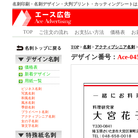
名刺印刷・名刺デザイン・大判プリント・カッティングシートは
TOP
ご注文の流れ
お支払い方法
価格表
お
TOP
>
名刺
>
アクティブシニア名刺
>
デザイン番号：
Ace-04
価格表
新着デザイン
用紙一覧
ビジネス名刺
写真名刺
和風名刺
風水名刺
季節名刺
プライベート名刺
アクティブシニア名刺
女の子名刺
筆文字名刺