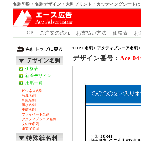
名刺印刷・名刺デザイン・大判プリント・カッティングシートは
TOP
ご注文の流れ
お支払い方法
価格表
お
TOP
>
名刺
>
アクティブシニア名刺
>
デザイン番号：
Ace-04
価格表
新着デザイン
用紙一覧
ビジネス名刺
写真名刺
和風名刺
風水名刺
季節名刺
プライベート名刺
アクティブシニア名刺
女の子名刺
筆文字名刺