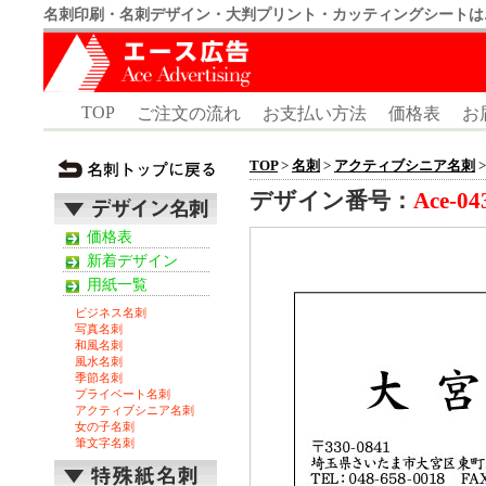
名刺印刷・名刺デザイン・大判プリント・カッティングシートは
TOP
ご注文の流れ
お支払い方法
価格表
お
TOP
>
名刺
>
アクティブシニア名刺
>
デザイン番号：
Ace-04
価格表
新着デザイン
用紙一覧
ビジネス名刺
写真名刺
和風名刺
風水名刺
季節名刺
プライベート名刺
アクティブシニア名刺
女の子名刺
筆文字名刺